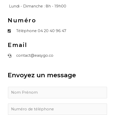
Lundi - Dimanche : 8h - 19h00
Numéro
Téléphone 04 20 40 96 47
Email
contact@easygo.co
Envoyez un message
N
o
m
*
T
é